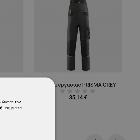
Ανδρικό τζιν παντελόνι DIADORA PANT STONE PLUS
Φόρμα εργασίας PRISMA GREY
35,14 €
οιώντας τον
ή μας για τα