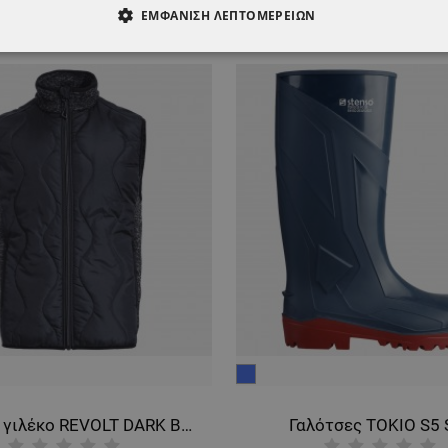
ΕΜΦΆΝΙΣΗ ΛΕΠΤΟΜΕΡΕΙΏΝ
ΑΊΤΗΤΑ
ΑΠΌΔΟΣΗΣ
ΣΤΌΧΕΥΣΗΣ
ΛΕΙΤΟΥΡΓΙΚ
ΈΝΑ
μπλε
Ανδρικό γιλέκο REVOLT DARK BLUE
Γαλότσες TOKIO S5