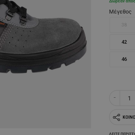
Δωρεάν απο
Μέγεθος
38
42
46
ΚΟΙΝ
ΔΕΊΤΕ ΠΕΡΙΣ