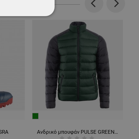
Previous
Next
ΌΤΗΤΑΣ
πράσινο
μπ
σκ
 SRA
Ανδρικό μπουφάν PULSE GREEN/BLACK