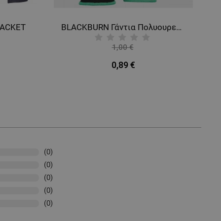
JACKET
BLACKBURN Γάντια Πολυουρεθάνης
1,00 €
-11%
0,89 €
(0)
(0)
(0)
(0)
(0)