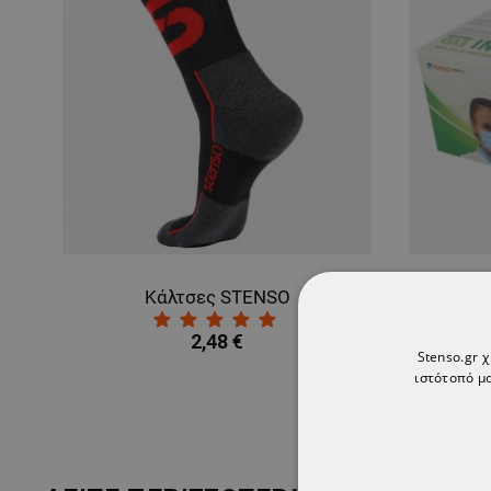
Κάλτσες STENSO
2,48 €
Stenso.gr 
ιστότοπό μα