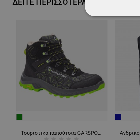
ΔΕΊΤΕ ΠΕΡΙΣΣΌΤΕΡΑ
ΑΠΟΛΎΤΩΣ ΑΠΑΡ
ΜΗ ΤΑΞΙΝΟΜΗΜ
πράσινο
μπλε
σκούρο
Τουριστικά παπούτσια GARSPORT SPARROW MID WP