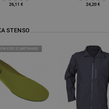
26,11 €
24,20 €
ΚΑ
STENSO
ΪΌΝ ΈΧΕΙ ΕΞΑΝΤΛΗΘΕΊ