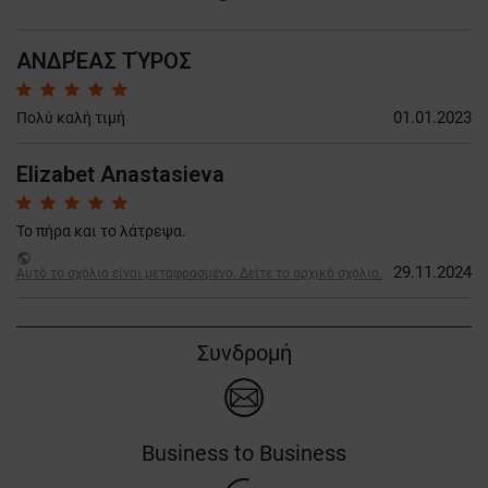
ΑΝΔΡΈΑΣ ΤΎΡΟΣ
01.01.2023
Πολύ καλή τιμή
Elizabet Anastasieva
Το πήρα και το λάτρεψα.
public
29.11.2024
Αυτό το σχόλιο είναι μεταφρασμένο. Δείτε το αρχικό σχόλιο.
Συνδρομή
Business to Business