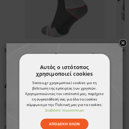
Φόρμα εργασίας με επένδυση BN TITAN
Τμχ Ισοθερμικές κάλτσες CHERTAN - 3
7,19 €
Αυτός ο ιστότοπος
χρησιμοποιεί cookies
Stenso.gr χρησιμοποιεί cookies για τη
ΔΕΊΤΕ ΠΕΡΙΣΣΌΤΕΡΑ
βελτίωση της εμπειρίας των χρηστών.
Χρησιμοποιώντας τον ιστότοπό μας, παρέχετε
τη συγκατάθεσή σας για όλα τα cookies
σύμφωνα με την Πολιτική μας για τα cookies.
Διαβάστε περισσότερα
AGILE Ανδρικό μπουφάν
ΑΠΟΔΟΧΉ ΌΛΩΝ
BARISA WHITE Γυναικεία Ιατρική Μπλούζα άσπρο