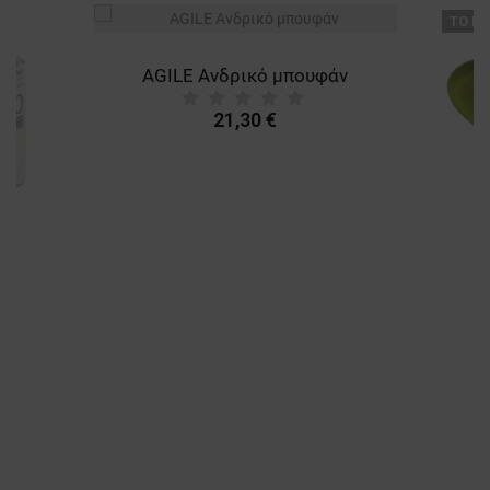
ТΟ ΠΡ
AGILE Ανδρικό μπουφάν
21,30 €
A