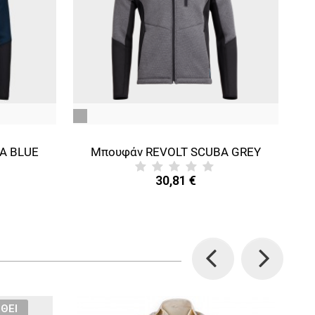
γκρι
λε
A BLUE
Μπουφάν REVOLT SCUBA GREY
30,81 €
Previous
Next
ΘΕΊ