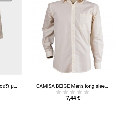
BU HOTEL ECRU Μπουρνούζι μπάνιου
CAMISA BEIGE Men's long sleeve shirt
7,44 €