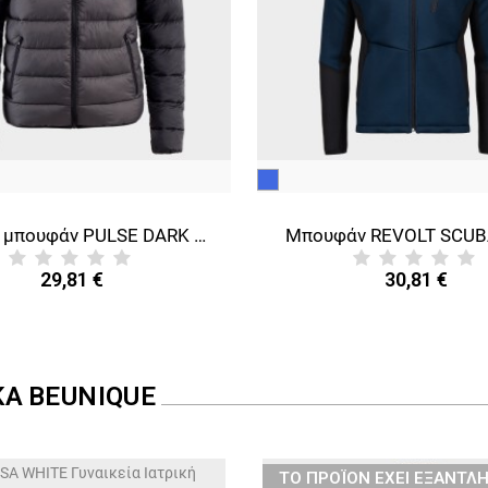
μπλε
Ανδρικό μπουφάν PULSE DARK GREY/BLACK
Μπουφάν REVOLT SCUB
29,81 €
30,81 €
ΚΑ
BEUNIQUE
ТΟ ΠΡΟΪΌΝ ΈΧΕΙ ΕΞΑΝΤΛΗ