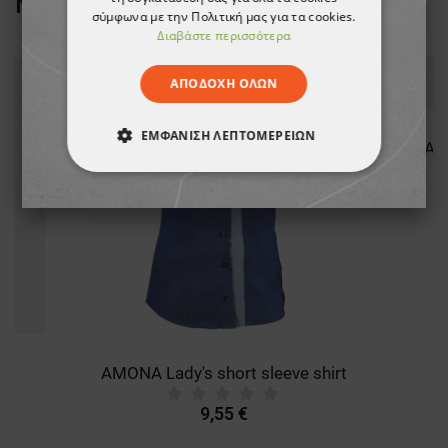
ΜΑΡΚΑ
BEUNIQUE
σύμφωνα με την Πολιτική μας για τα cookies.
Διαβάστε περισσότερα
ΑΠΟΔΟΧΉ ΌΛΩΝ
ΕΜΦΆΝΙΣΗ ΛΕΠΤΟΜΕΡΕΙΏΝ
ΑΠΟΛΎΤΩΣ ΑΠΑΡΑΊΤΗΤΑ
ΑΠΌΔΟΣΗΣ
ΣΤΌΧΕΥΣΗΣ
ΛΕΙΤΟΥΡΓΙΚΌΤΗΤΑΣ
ΜΗ ΤΑΞΙΝΟΜΗΜΈΝΑ
AMONA Lady's short sleeve shirt
9,55 €