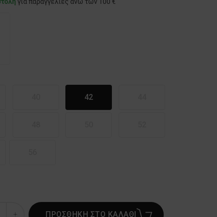
στολή
για παραγγελίες άνω των 100 €
40
42
44
48
50
52
56
ΠΡΟΣΘΗΚΗ ΣΤΟ ΚΑΛΑΘΙ