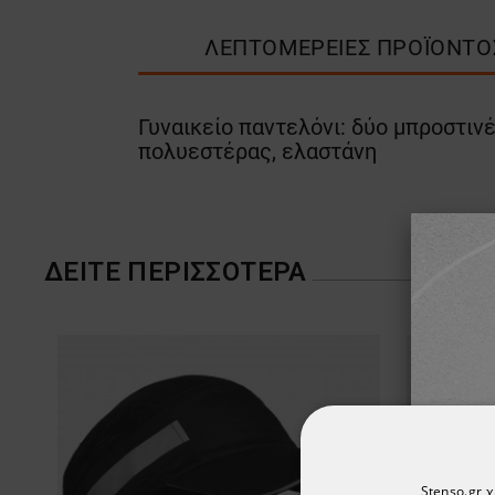
ΛΕΠΤΟΜΈΡΕΙΕΣ ΠΡΟΪΌΝΤΟ
Γυναικείο παντελόνι: δύο μπροστιν
πολυεστέρας, ελαστάνη
ΔΕΊΤΕ ΠΕΡΙΣΣΌΤΕΡΑ
Stenso.gr 