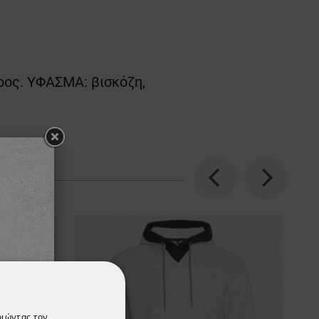
έρος. ΥΦΑΣΜΑ: βισκόζη,
Previous
Next
οιώντας τον