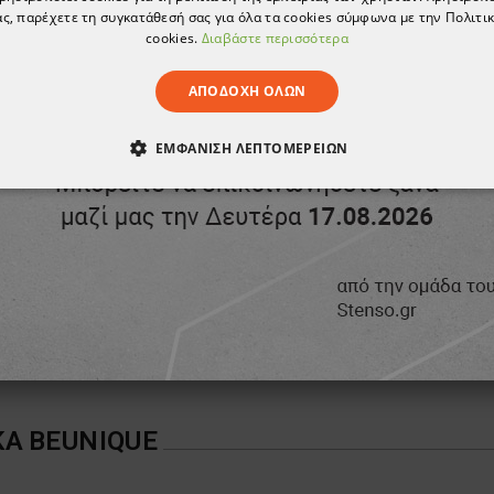
ς, παρέχετε τη συγκατάθεσή σας για όλα τα cookies σύμφωνα με την Πολιτικ
cookies.
Διαβάστε περισσότερα
ΑΠΟΔΟΧΉ ΌΛΩΝ
ΕΜΦΆΝΙΣΗ ΛΕΠΤΟΜΕΡΕΙΏΝ
μπλε
ΑΊΤΗΤΑ
ΑΠΌΔΟΣΗΣ
ΣΤΌΧΕΥΣΗΣ
ΛΕΙΤΟΥΡΓΙΚ
Καπέλο ασφαλείας NERIOX AIR NAVY
σκούρο
16,00 €
ΈΝΑ
25,30 €
ΚΑ
BEUNIQUE