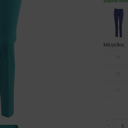
Δωρεάν απο
Μέγεθος
38
46
54