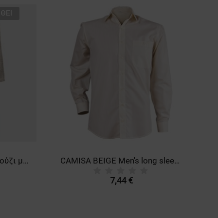
ΘΕΊ
BU HOTEL ECRU Μπουρνούζι μπάνιου
CAMISA BEIGE Men's long sleeve shirt
7,44 €