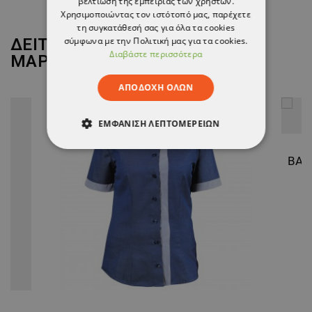
βελτίωση της εμπειρίας των χρηστών.
Χρησιμοποιώντας τον ιστότοπό μας, παρέχετε
τη συγκατάθεσή σας για όλα τα cookies
σύμφωνα με την Πολιτική μας για τα cookies.
ΔΕΙΤΕ ΠΕΡΙΣΣΟΤΕΡΑ ΑΠΟ ΤΗ
Διαβάστε περισσότερα
ΜΑΡΚΑ
BEUNIQUE
ΑΠΟΔΟΧΉ ΌΛΩΝ
ΕΜΦΆΝΙΣΗ ΛΕΠΤΟΜΕΡΕΙΏΝ
ΑΠΟΛΎΤΩΣ ΑΠΑΡΑΊΤΗΤΑ
ΑΠΌΔΟΣΗΣ
ΣΤΌΧΕΥΣΗΣ
ΛΕΙΤΟΥΡΓΙΚΌΤΗΤΑΣ
ΜΗ ΤΑΞΙΝΟΜΗΜΈΝΑ