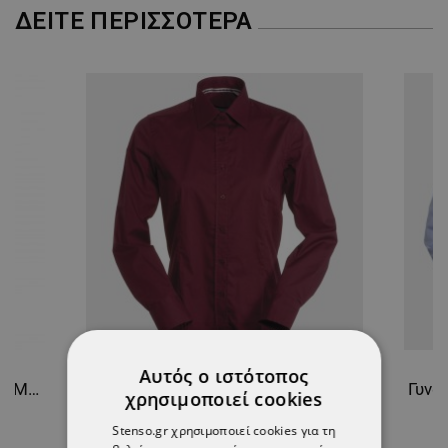
ΔΕΊΤΕ ΠΕΡΙΣΣΌΤΕΡΑ
Αυτός ο ιστότοπος
Φόρμα εργασίας COLLINS SUMMER ROYAL BLUE
Γυναικείο μακρυμάνικο πουκάμισο PAYPER HOSTESS BORDEAUX
χρησιμοποιεί cookies
12,77 €
Stenso.gr χρησιμοποιεί cookies για τη