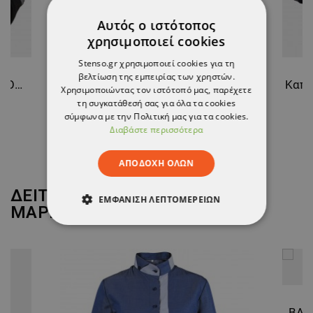
Αυτός ο ιστότοπος
χρησιμοποιεί cookies
Stenso.gr χρησιμοποιεί cookies για τη
βελτίωση της εμπειρίας των χρηστών.
Καπέλο ασφαλείας NERIOX SPORT AIR BLACK
Καπέλο ασφαλείας NERIOX AIR BLACK
Χρησιμοποιώντας τον ιστότοπό μας, παρέχετε
τη συγκατάθεσή σας για όλα τα cookies
16,00 €
σύμφωνα με την Πολιτική μας για τα cookies.
Διαβάστε περισσότερα
ΑΠΟΔΟΧΉ ΌΛΩΝ
ΔΕΙΤΕ ΠΕΡΙΣΣΟΤΕΡΑ ΑΠΟ ΤΗ
ΕΜΦΆΝΙΣΗ ΛΕΠΤΟΜΕΡΕΙΏΝ
ΜΑΡΚΑ
BEUNIQUE
ΑΠΟΛΎΤΩΣ ΑΠΑΡΑΊΤΗΤΑ
ΑΠΌΔΟΣΗΣ
ΣΤΌΧΕΥΣΗΣ
ΛΕΙΤΟΥΡΓΙΚΌΤΗΤΑΣ