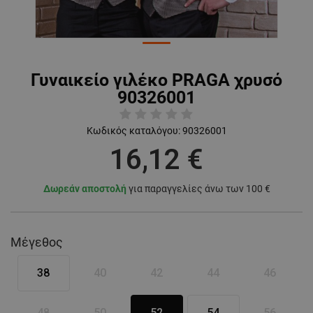
Γυναικείο γιλέκο PRAGA χρυσό
90326001
Κωδικός καταλόγου:
90326001
16,12 €
Δωρεάν αποστολή
για παραγγελίες άνω των 100 €
Μέγεθος
38
40
42
44
46
48
50
52
54
56