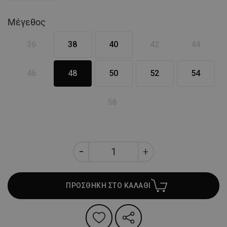
Μέγεθος
36
38
40
42
44
46
48
50
52
54
58
ΠΡΟΣΘΗΚΗ ΣΤΟ ΚΑΛΑΘΙ