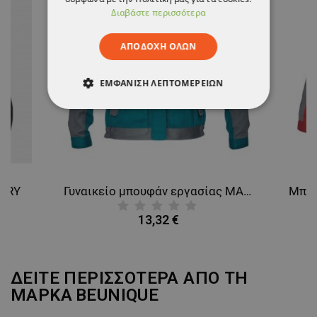
Διαβάστε περισσότερα
ΑΠΟΔΟΧΉ ΌΛΩΝ
ΕΜΦΆΝΙΣΗ ΛΕΠΤΟΜΕΡΕΙΏΝ
ΑΠΟΛΎΤΩΣ ΑΠΑΡΑΊΤΗΤΑ
ΑΠΌΔΟΣΗΣ
ΣΤΌΧΕΥΣΗΣ
ΛΕΙΤΟΥΡΓΙΚΌΤΗΤΑΣ
ARRY
Γυναικείο μπουφάν εργασίας MAX EVOLUTION GREEN
ΜΗ ΤΑΞΙΝΟΜΗΜΈΝΑ
13,32 €
ΔΕΙΤΕ ΠΕΡΙΣΣΟΤΕΡΑ ΑΠΟ ΤΗ
ΜΑΡΚΑ
BEUNIQUE