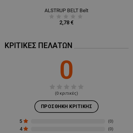
ALSTRUP BELT Belt
B
2,78 €
ΚΡΙΤΙΚΈΣ ΠΕΛΑΤΏΝ
0
(
0
κριτικές)
ΠΡΟΣΘΉΚΗ ΚΡΙΤΙΚΉΣ
5
(0)
4
(0)