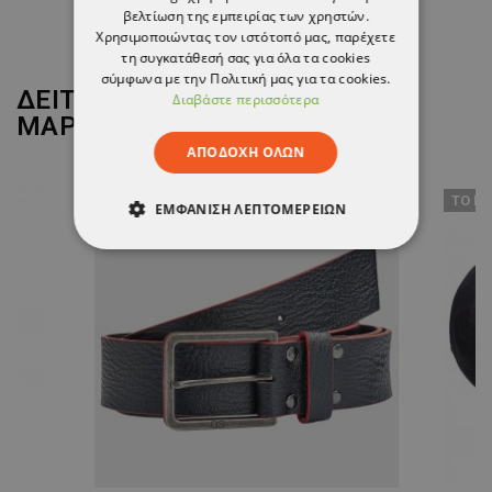
3,17 €
βελτίωση της εμπειρίας των χρηστών.
Χρησιμοποιώντας τον ιστότοπό μας, παρέχετε
τη συγκατάθεσή σας για όλα τα cookies
σύμφωνα με την Πολιτική μας για τα cookies.
ΔΕΙΤΕ ΠΕΡΙΣΣΟΤΕΡΑ ΑΠΟ ΤΗ
Διαβάστε περισσότερα
ΜΑΡΚΑ
CERVA
ΑΠΟΔΟΧΉ ΌΛΩΝ
ТΟ ΠΡΟΪΌΝ ΈΧΕΙ ΕΞΑΝΤΛΗΘΕΊ
ТΟ ΠΡ
ΕΜΦΆΝΙΣΗ ΛΕΠΤΟΜΕΡΕΙΏΝ
ΑΠΟΛΎΤΩΣ ΑΠΑΡΑΊΤΗΤΑ
ΑΠΌΔΟΣΗΣ
ΣΤΌΧΕΥΣΗΣ
ΛΕΙΤΟΥΡΓΙΚΌΤΗΤΑΣ
ΜΗ ΤΑΞΙΝΟΜΗΜΈΝΑ