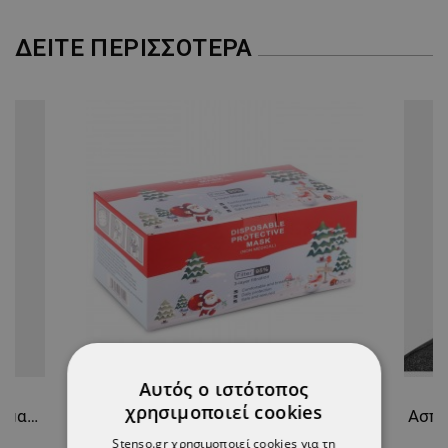
ΔΕΊΤΕ ΠΕΡΙΣΣΌΤΕΡΑ
Αυτός ο ιστότοπος
χρησιμοποιεί cookies
Προστατευτική ολόσωμη φόρμα με κουκούλα PAYPER SPFH0О1 TYPE 4-B/5-B/6-B
Τμχ Υγιεινή μάσκα προσώπου με μοτίβα SANI 3 - 50
Stenso.gr χρησιμοποιεί cookies για τη