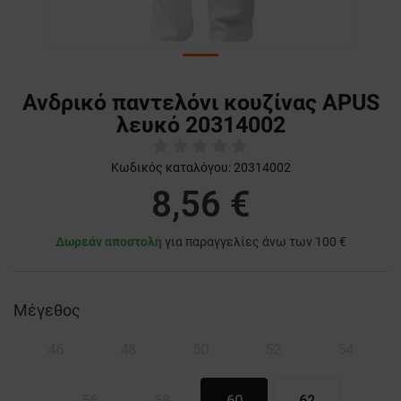
Ανδρικό παντελόνι κουζίνας APUS
λευκό 20314002
Κωδικός καταλόγου:
20314002
8,56 €
Δωρεάν αποστολή
για παραγγελίες άνω των 100 €
Μέγεθος
46
48
50
52
54
56
58
60
62