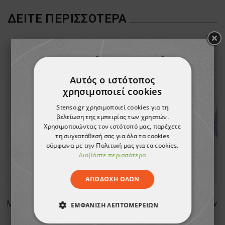
ΔΕΊΤΕ ΠΕΡΙΣΣΌΤΕΡΑ
Αυτός ο ιστότοπος
χρησιμοποιεί cookies
Stenso.gr χρησιμοποιεί cookies για τη
βελτίωση της εμπειρίας των χρηστών.
Χρησιμοποιώντας τον ιστότοπό μας, παρέχετε
τη συγκατάθεσή σας για όλα τα cookies
σύμφωνα με την Πολιτική μας για τα cookies.
Διαβάστε περισσότερα
ΑΠΟΔΟΧΉ ΌΛΩΝ
Φόρμα εργασίας COLLINS SUMMER ROYAL BLUE
Γυναικείο μακρυμάνικο πουκάμισο PAYPER HOSTESS BORDEAUX
ΕΜΦΆΝΙΣΗ ΛΕΠΤΟΜΕΡΕΙΏΝ
12,77 €