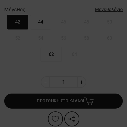
Μέγεθος
Μεγεθολόγιο
42
44
46
48
50
52
54
56
58
60
62
64
ΠΡΟΣΘΗΚΗ ΣΤΟ ΚΑΛΑΘΙ