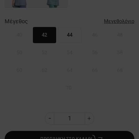
Μέγεθος
Μεγεθολόγιο
40
42
44
46
48
50
52
54
56
58
60
62
64
66
68
70