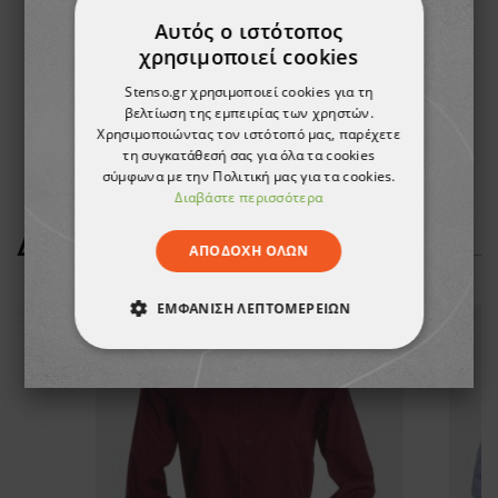
Αυτός ο ιστότοπος
χρησιμοποιεί cookies
Γυναικεία ποδιά MELIA PINK
Γυναικείο Ιατρικό παντελόνι SINTIA BORDEAUX
Stenso.gr χρησιμοποιεί cookies για τη
βελτίωση της εμπειρίας των χρηστών.
3,22 €
7,44 €
Χρησιμοποιώντας τον ιστότοπό μας, παρέχετε
τη συγκατάθεσή σας για όλα τα cookies
σύμφωνα με την Πολιτική μας για τα cookies.
Διαβάστε περισσότερα
ΔΕΊΤΕ ΠΕΡΙΣΣΌΤΕΡΑ
ΑΠΟΔΟΧΉ ΌΛΩΝ
ΕΜΦΆΝΙΣΗ ΛΕΠΤΟΜΕΡΕΙΏΝ
ΑΠΟΛΎΤΩΣ ΑΠΑΡΑΊΤΗΤΑ
ΑΠΌΔΟΣΗΣ
ΣΤΌΧΕΥΣΗΣ
ΛΕΙΤΟΥΡΓΙΚΌΤΗΤΑΣ