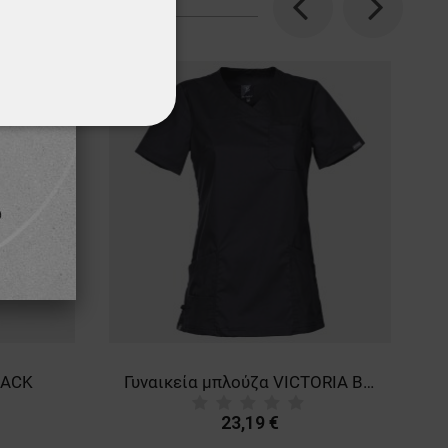
Previous
Next
ΌΤΗΤΑΣ
LACK
Γυναικεία μπλούζα VICTORIA BLACK
23,19 €