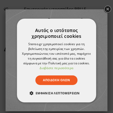
LONG
Εσωτερικές ωτοασπίδες BBU EP 500
0,50 €
Αυτός ο ιστότοπος
χρησιμοποιεί cookies
Stenso.gr χρησιμοποιεί cookies για τη
ΔΕΊΤΕ ΠΕΡΙΣΣΌΤΕΡΑ
βελτίωση της εμπειρίας των χρηστών.
Χρησιμοποιώντας τον ιστότοπό μας, παρέχετε
τη συγκατάθεσή σας για όλα τα cookies
σύμφωνα με την Πολιτική μας για τα cookies.
Διαβάστε περισσότερα
ΑΠΟΔΟΧΉ ΌΛΩΝ
ΕΜΦΆΝΙΣΗ ΛΕΠΤΟΜΕΡΕΙΏΝ
ΑΠΟΛΎΤΩΣ ΑΠΑΡΑΊΤΗΤΑ