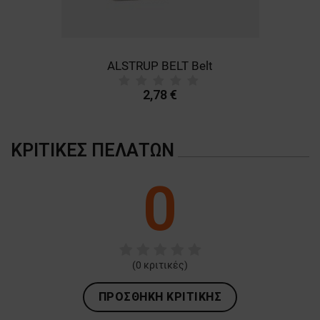
ALSTRUP BELT Belt
B
2,78 €
ΚΡΙΤΙΚΈΣ ΠΕΛΑΤΏΝ
0
(
0
κριτικές)
ΠΡΟΣΘΉΚΗ ΚΡΙΤΙΚΉΣ