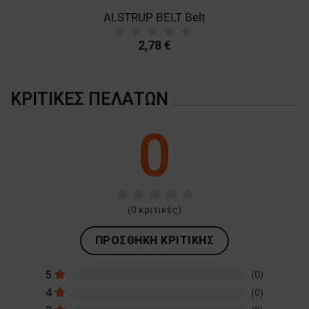
ALSTRUP BELT Belt
B
2,78 €
ΚΡΙΤΙΚΈΣ ΠΕΛΑΤΏΝ
0
(
0
κριτικές)
ΠΡΟΣΘΉΚΗ ΚΡΙΤΙΚΉΣ
5
(0)
4
(0)