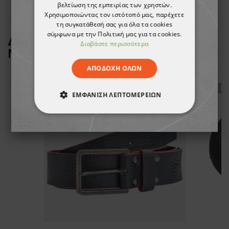
βελτίωση της εμπειρίας των χρηστών.
Χρησιμοποιώντας τον ιστότοπό μας, παρέχετε
τη συγκατάθεσή σας για όλα τα cookies
σύμφωνα με την Πολιτική μας για τα cookies.
ΔΕΙΤΕ ΠΕΡΙΣΣΟΤΕΡΑ ΑΠΟ ΤΗ
Διαβάστε περισσότερα
ΜΑΡΚΑ
CERVA
ΑΠΟΔΟΧΉ ΌΛΩΝ
ТΟ ΠΡΟΪΌΝ ΈΧΕΙ ΕΞΑΝΤΛΗΘΕΊ
ТΟ ΠΡ
ΕΜΦΆΝΙΣΗ ΛΕΠΤΟΜΕΡΕΙΏΝ
ΑΠΟΛΎΤΩΣ ΑΠΑΡΑΊΤΗΤΑ
ΑΠΌΔΟΣΗΣ
ΣΤΌΧΕΥΣΗΣ
ΛΕΙΤΟΥΡΓΙΚΌΤΗΤΑΣ
ΜΗ ΤΑΞΙΝΟΜΗΜΈΝΑ