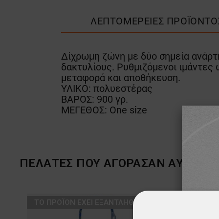
ΛΕΠΤΟΜΈΡΕΙΕΣ ΠΡΟΪΌΝΤΟ
Δίχρωμη ζώνη με δύο σημεία ανάρτη
δακτυλίους. Ρυθμιζόμενοι ιμάντες 
μεταφορά και αποθήκευση.
ΥΛΙΚΟ: πολυεστέρας
ΒΑΡΟΣ: 900 γρ.
ΜΕΓΕΘΟΣ: One size
ΠΕΛΆΤΕΣ ΠΟΥ ΑΓΌΡΑΣΑΝ ΑΥΤΌ ΤΟ 
ТΟ ΠΡΟΪΌΝ ΈΧΕΙ ΕΞΑΝΤΛΗΘΕΊ