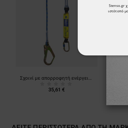
Stenso.gr 
ιστότοπό μα
ΑΠΟΛΎΤΩΣ ΑΠΑΡ
ΜΗ ΤΑΞΙΝΟΜΗΜ
Σχοινί με απορροφητή ενέργειας Sekuralt ASTUN 362
35,61 €
ΔΕΙΤΕ ΠΕΡΙΣΣΟΤΕΡΑ ΑΠΟ ΤΗ ΜΑΡ