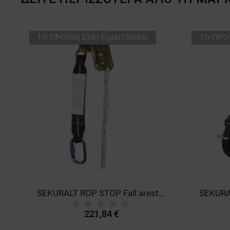
ТΟ ΠΡΟΪΌΝ ΈΧΕΙ ΕΞΑΝΤΛΗΘΕΊ
ТΟ ΠΡΟ
all protection harness
SEKURALT ROP STOP Fall arester on rope
221,84 €