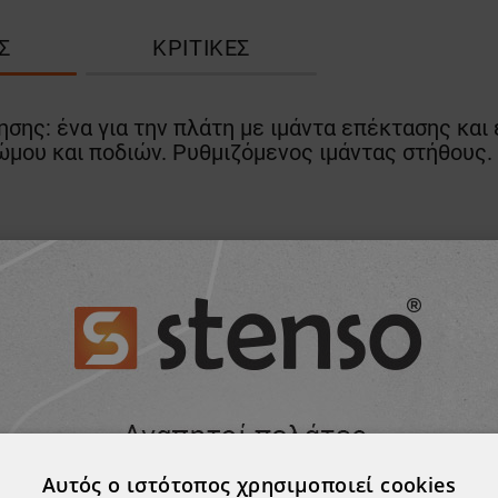
Σ
ΚΡΙΤΙΚΈΣ
σης: ένα για την πλάτη με ιμάντα επέκτασης και
ώμου και ποδιών. Ρυθμιζόμενος ιμάντας στήθους.
ΠΡΟΪΌΝ, ΑΓΌΡΑΣΑΝ ΕΠΊΣΗΣ:
Αυτός ο ιστότοπος χρησιμοποιεί cookies