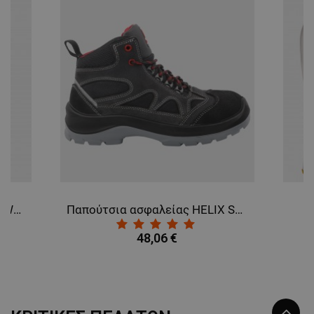
Παντελόνι εργασίας PAYPER WORKER DARK GREY
Παπούτσια ασφαλείας HELIX S3 SRC
48,06 €