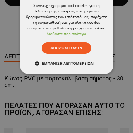
Stenso.gr χρησιμοποιεί cookies για τη
βελτίωση της εμπειρίας των χρηστών.
Χρησιμοποιώντας τον ιστότοπό μας, παρέχετε
τη συγκατάθεσή σας για όλα τα cookies
σύμφωνα με την Πολιτική μας για τα cookies.
Διαβάστε περισσότερα
ΠΛΗΡΟΦΟΡΙΕΣ
ΑΠΟΔΟΧΉ ΌΛΩΝ
ΛΕΠΤΟΜΈΡΕΙΕΣ ΠΡΟΪΌΝΤΟΣ
ΚΡΙΤΙΚΈΣ
ΕΜΦΆΝΙΣΗ ΛΕΠΤΟΜΕΡΕΙΏΝ
ΑΠΟΛΎΤΩΣ ΑΠΑΡΑΊΤΗΤΑ
Κώνος PVC με πορτοκαλί βάση σήματος - 30
cm.
ΑΠΌΔΟΣΗΣ
ΣΤΌΧΕΥΣΗΣ
ΠΕΛΆΤΕΣ ΠΟΥ ΑΓΌΡΑΣΑΝ ΑΥΤΌ ΤΟ
ΛΕΙΤΟΥΡΓΙΚΌΤΗΤΑΣ
ΠΡΟΪΌΝ, ΑΓΌΡΑΣΑΝ ΕΠΊΣΗΣ:
ΜΗ ΤΑΞΙΝΟΜΗΜΈΝΑ