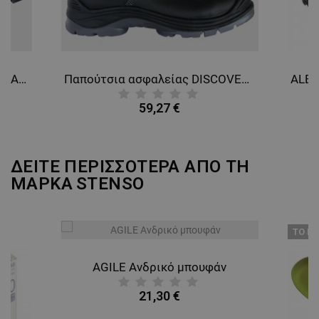
Παπούτσια εργασίας ELECTRICAL BIS SB E P WRU FO SRC
Παπούτσια ασφαλείας DISCOVERY WINTER S3
59,27 €
ΔΕΙΤΕ ΠΕΡΙΣΣΟΤΕΡΑ ΑΠΟ ΤΗ
ΜΑΡΚΑ
STENSO
ТΟ ΠΡ
AGILE Ανδρικό μπουφάν
21,30 €