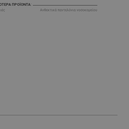
ΣΌΤΕΡΑ ΠΡΟΪΌΝΤΑ:
ιές
Ανθεκτικά παντελόνια νοσοκομείου