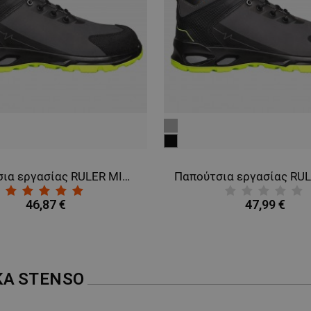
γκρι
μαύρο
Παπούτσια εργασίας RULER MID O2 SR GREY/GREEN
46,87 €
47,99 €
ΚΑ
STENSO