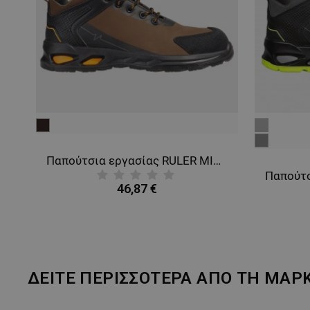
καφέ
γκρι
γκρι
Παπούτσια εργασίας RULER S3S SR BROWN/BLACK
Παπούτσια εργασίας RULER MID O2 SR BROWN/BLACK
46,87 €
ΔΕΙΤΕ ΠΕΡΙΣΣΟΤΕΡΑ ΑΠΟ ΤΗ ΜΑΡ