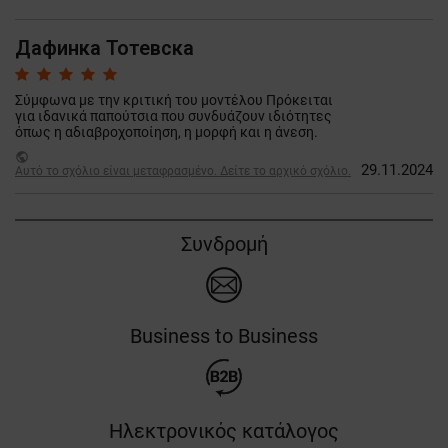
Дафинка Тотевска
Σύμφωνα με την κριτική του μοντέλου Πρόκειται
για ιδανικά παπούτσια που συνδυάζουν ιδιότητες
όπως η αδιαβροχοποίηση, η μορφή και η άνεση.
public
29.11.2024
Αυτό το σχόλιο είναι μεταφρασμένο. Δείτε το αρχικό σχόλιο.
Συνδρομή
Business to Business
Ηλεκτρονικός κατάλογος