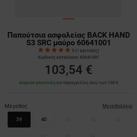
Παπούτσια ασφαλείας BACK HAND
S3 SRC μαύρο 60641001
5
(
1
κριτικές)
Κωδικός καταλόγου:
60641001
103,54 €
Δωρεάν αποστολή
για παραγγελίες άνω των 100 €
Μέγεθος
Μεγεθολόγιο
39
40
41
42
43
44
45
46