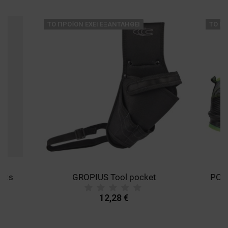
ТΟ ΠΡΟΪΌΝ ΈΧΕΙ ΕΞΑΝΤΛΗΘΕΊ
ТΟ ΠΡ
ants
GROPIUS Tool pocket
12,28 €