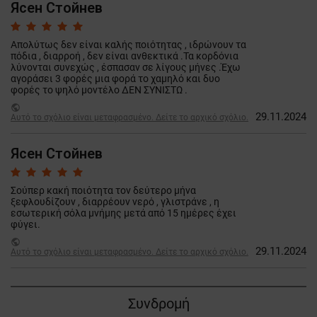
Ясен Стойнев
Απολύτως δεν είναι καλής ποιότητας , ιδρώνουν τα
πόδια , διαρροή , δεν είναι ανθεκτικά .Τα κορδόνια
λύνονται συνεχώς , έσπασαν σε λίγους μήνες .Έχω
αγοράσει 3 φορές μια φορά το χαμηλό και δυο
φορές το ψηλό μοντέλο ΔΕΝ ΣΥΝΙΣΤΩ .
public
29.11.2024
Αυτό το σχόλιο είναι μεταφρασμένο. Δείτε το αρχικό σχόλιο.
Ясен Стойнев
Σούπερ κακή ποιότητα τον δεύτερο μήνα
ξεφλουδίζουν , διαρρέουν νερό , γλιστράνε , η
εσωτερική σόλα μνήμης μετά από 15 ημέρες έχει
φύγει.
public
29.11.2024
Αυτό το σχόλιο είναι μεταφρασμένο. Δείτε το αρχικό σχόλιο.
Συνδρομή