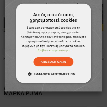
Αυτός ο ιστότοπος
χρησιμοποιεί cookies
Stenso.gr χρησιμοποιεί cookies για τη
βελτίωση της εμπειρίας των χρηστών.
Χρησιμοποιώντας τον ιστότοπό μας, παρέχετε
τη συγκατάθεσή σας για όλα τα cookies
σύμφωνα με την Πολιτική μας για τα cookies.
Διαβάστε περισσότερα
Παπούτσια εργασίας DIADORA RUN A.BOX MID S3S FO SR ESD BLACK
Παπούτσια εργασίας DIADORA FREEDOM MID 06 SR BLACK/OLIVE GREEN
ΑΠΟΔΟΧΉ ΌΛΩΝ
123,01 €
ΕΜΦΆΝΙΣΗ ΛΕΠΤΟΜΕΡΕΙΏΝ
ΑΠΟΛΎΤΩΣ ΑΠΑΡΑΊΤΗΤΑ
ΔΕΙΤΕ ΠΕΡΙΣΣΟΤΕΡΑ ΑΠΟ ΤΗ
ΜΑΡΚΑ
PUMA
ΑΠΌΔΟΣΗΣ
ΣΤΌΧΕΥΣΗΣ