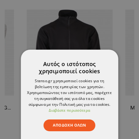
Αυτός ο ιστότοπος
χρησιμοποιεί cookies
Stenso.gr χρησιμοποιεί cookies για τη
βελτίωση της εμπειρίας των χρηστών.
Χρησιμοποιώντας τον ιστότοπό μας, παρέχετε
τη συγκατάθεσή σας για όλα τα cookies
σύμφωνα με την Πολιτική μας για τα cookies.
Γάντια από δέρμα και ύφασμα GILT YELLOW
Μπουφάν softshell ALTITUDE II BLACK
Μπο
Διαβάστε περισσότερα
20,34 €
ΑΠΟΔΟΧΉ ΌΛΩΝ