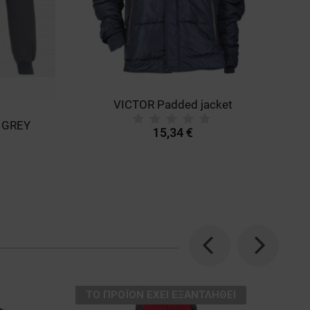
VICTOR Padded jacket
B
 GREY
15,34 €
Previous
Next
ТΟ ΠΡΟΪΌΝ ΈΧΕΙ ΕΞΑΝΤΛΗΘΕΊ