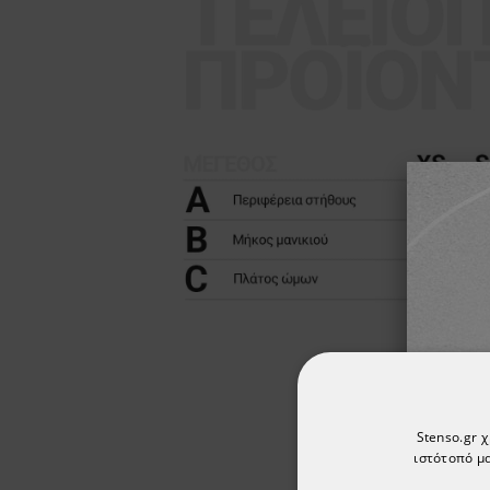
Stenso.gr 
ιστότοπό μα