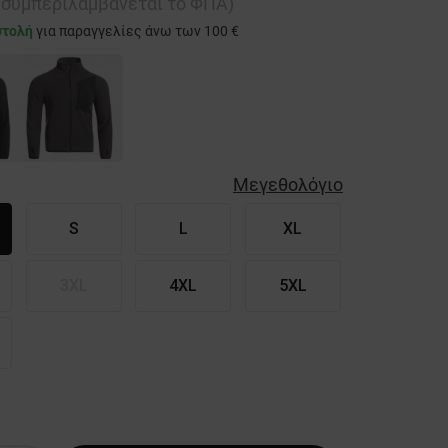
ή συμπεριλαμβάνεται το ΦΠΑ)
στολή
για παραγγελίες άνω των 100 €
Μεγεθολόγιο
S
L
XL
3XL
4XL
5XL