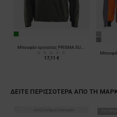
πράσινο
γκρι
γκρι
ζ VERSA POLAR BLACK
Μπουφάν εργασίας PRISMA SUMMER OLIVE/BLACK
17,11 €
ΔΕΙΤΕ ΠΕΡΙΣΣΟΤΕΡΑ ΑΠΟ ΤΗ ΜΑΡ
ТΟ ΠΡΟ