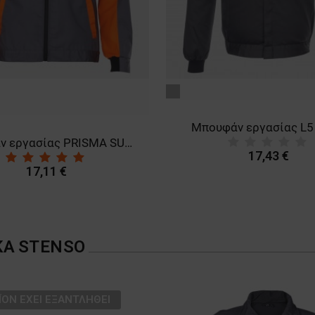
γκρι
Μπουφάν εργασίας L5
Μπουφάν εργασίας PRISMA SUMMER GREY/ORANGE
17,43 €
17,11 €
ΚΑ
STENSO
ΪΌΝ ΈΧΕΙ ΕΞΑΝΤΛΗΘΕΊ