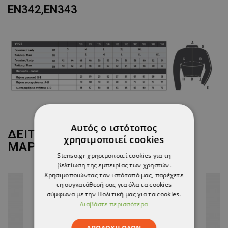
EN342,EN343
Αυτός ο ιστότοπος
ΔΕΙΤΕ ΠΕΡΙΣΣΟΤΕΡΑ ΑΠΟ ΤΗ
χρησιμοποιεί cookies
ΜΑΡΚΑ
FRISTADS
Stenso.gr χρησιμοποιεί cookies για τη
βελτίωση της εμπειρίας των χρηστών.
Χρησιμοποιώντας τον ιστότοπό μας, παρέχετε
τη συγκατάθεσή σας για όλα τα cookies
σύμφωνα με την Πολιτική μας για τα cookies.
Διαβάστε περισσότερα