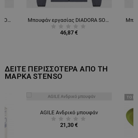
Μπουφάν εργασίας DIADORA SOFTSHELL SMART 2.0 NAVY
Μπουφάν εργασίας DIADORA SOFTSHELL SMART 2.0 STEEL GREY
46,87 €
ΔΕΙΤΕ ΠΕΡΙΣΣΟΤΕΡΑ ΑΠΟ ΤΗ
ΜΑΡΚΑ
STENSO
ТΟ ΠΡ
AGILE Ανδρικό μπουφάν
21,30 €