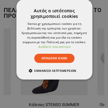
ΠΕΛΆΤΕΣ ΠΟΥ ΑΓΌΡΑΣΑΝ ΑΥΤΌ ΤΟ
Αυτός ο ιστότοπος
ΠΡΟΪΌΝ, ΑΓΌΡΑΣΑΝ ΕΠΊΣΗΣ:
χρησιμοποιεί cookies
Stenso.gr χρησιμοποιεί cookies για τη
βελτίωση της εμπειρίας των χρηστών.
Χρησιμοποιώντας τον ιστότοπό μας, παρέχετε
τη συγκατάθεσή σας για όλα τα cookies
σύμφωνα με την Πολιτική μας για τα cookies.
Διαβάστε περισσότερα
ΑΠΟΔΟΧΉ ΌΛΩΝ
ΕΜΦΆΝΙΣΗ ΛΕΠΤΟΜΕΡΕΙΏΝ
ΑΠΟΛΎΤΩΣ ΑΠΑΡΑΊΤΗΤΑ
ΑΠΌΔΟΣΗΣ
ΣΤΌΧΕΥΣΗΣ
ΛΕΙΤΟΥΡΓΙΚΌΤΗΤΑΣ
K
Κάλτσες STENSO SUMMER