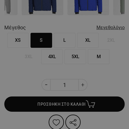
Μέγεθος
Μεγεθολόγιο
XS
S
L
XL
2XL
3XL
4XL
5XL
M
ΠΡΟΣΘΗΚΗ ΣΤΟ ΚΑΛΑΘΙ