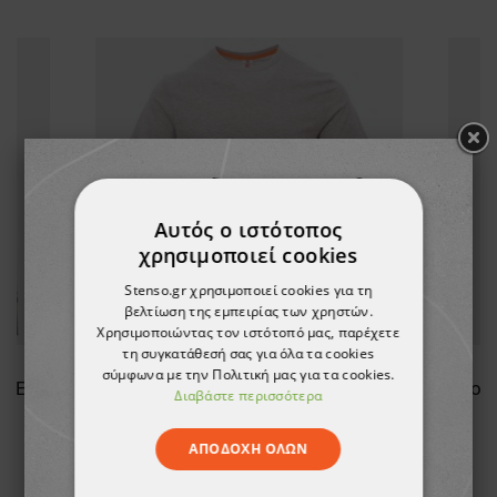
Αυτός ο ιστότοπος
χρησιμοποιεί cookies
Stenso.gr χρησιμοποιεί cookies για τη
βελτίωση της εμπειρίας των χρηστών.
Χρησιμοποιώντας τον ιστότοπό μας, παρέχετε
τη συγκατάθεσή σας για όλα τα cookies
σύμφωνα με την Πολιτική μας για τα cookies.
Μακρυμάνικο μπλουζάκι PAYPER MISTRAL+ DARK GREY
Κοντομάνικη μπλούζα PAYPER SUNSET MELANGE
Διαβάστε περισσότερα
5,58 €
ΑΠΟΔΟΧΉ ΌΛΩΝ
-10%
5,03 €