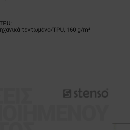
 TPU;
μηχανικά τεντωμένο/TPU, 160 g/m²