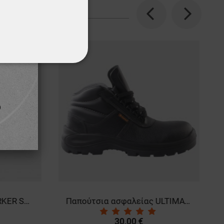
Previous
Next
ΌΤΗΤΑΣ
Παντελόνι PAYPER WORKER STRETCH NAVY BLUE
Παπούτσια ασφαλείας ULTIMATE II ANKLE S3 MF
30,00 €