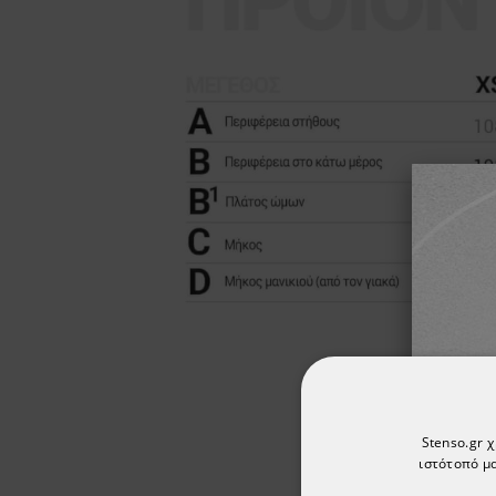
Stenso.gr 
ιστότοπό μα