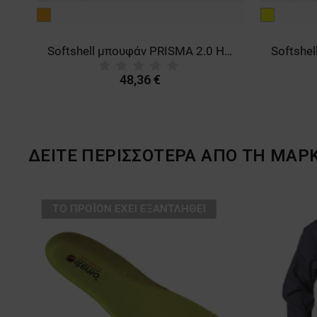
πορτοκαλί
κίτρινο
STEEL GREY
Softshell μπουφάν PRISMA 2.0 HV ORANGE/BLACK
48,36 €
ΔΕΙΤΕ ΠΕΡΙΣΣΟΤΕΡΑ ΑΠΟ ΤΗ ΜΑΡ
ТΟ ΠΡΟΪΌΝ ΈΧΕΙ ΕΞΑΝΤΛΗΘΕΊ