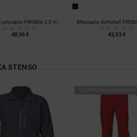
μαύρο
Softshell μπουφάν PRISMA 2.0 HV YELLOW/BLACK
48,36 €
42,53 €
ΚΑ
STENSO
ТΟ ΠΡΟΪΌΝ ΈΧΕΙ ΕΞΑΝΤΛΗ