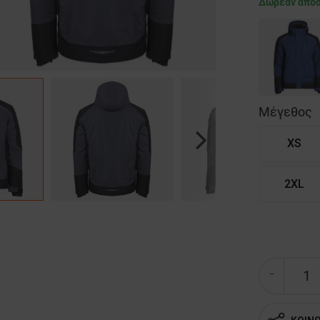
Δωρεάν απο
Μέγεθος
XS
Next
2XL