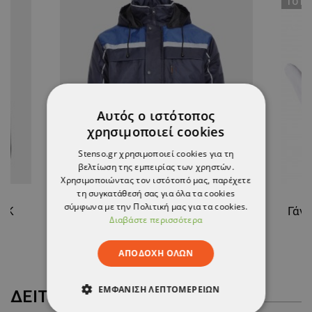
ТΟ ΠΡ
Αυτός ο ιστότοπος
χρησιμοποιεί cookies
Stenso.gr χρησιμοποιεί cookies για τη
βελτίωση της εμπειρίας των χρηστών.
Χρησιμοποιώντας τον ιστότοπό μας, παρέχετε
τη συγκατάθεσή σας για όλα τα cookies
σύμφωνα με την Πολιτική μας για τα cookies.
ACK
Μπουφάν εργασίας COLLINS WINTER BLUE T/C
Διαβάστε περισσότερα
37,08 €
ΑΠΟΔΟΧΉ ΌΛΩΝ
ΕΜΦΆΝΙΣΗ ΛΕΠΤΟΜΕΡΕΙΏΝ
ΔΕΊΤΕ ΠΕΡΙΣΣΌΤΕΡΑ