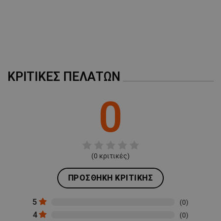
A
ΚΡΙΤΙΚΈΣ ΠΕΛΑΤΏΝ
0
(
0
κριτικές)
ΠΡΟΣΘΉΚΗ ΚΡΙΤΙΚΉΣ
5
(0)
4
(0)