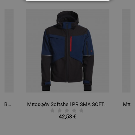
ΑΠΟΛΎΤΩΣ ΑΠΑΡΑΊΤΗΤΑ
ΑΠΌΔΟΣΗΣ
ΣΤΌΧΕΥΣΗΣ
ΛΕΙΤΟΥΡΓΙΚΌΤΗΤΑΣ
ΜΗ ΤΑΞΙΝΟΜΗΜΈΝΑ
Μπουφάν εργασίας PILOT PRO BLACK
Μπουφάν Softshell PRISMA SOFTSHELL 2.0 BLACK/DARK BLUE
42,53 €