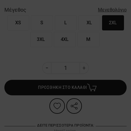
Μέγεθος
Μεγεθολόγιο
XS
S
L
XL
2XL
3XL
4XL
M
ΠΡΟΣΘΗΚΗ ΣΤΟ ΚΑΛΑΘΙ
ΔΕΊΤΕ ΠΕΡΙΣΣΌΤΕΡΑ ΠΡΟΪΌΝΤΑ:
Μασάζ ρούχα