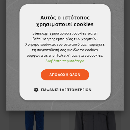
Αυτός ο ιστότοπος
χρησιμοποιεί cookies
Stenso.gr χρησιμοποιεί cookies για τη
βελτίωση της εμπειρίας των χρηστών.
Χρησιμοποιώντας τον ιστότοπό μας, παρέχετε
τη συγκατάθεσή σας για όλα τα cookies
σύμφωνα με την Πολιτική μας για τα cookies.
Διαβάστε περισσότερα
Παντελόνι εργασίας KASTOR OLIVE
Μπουφάν εργασίας PRISMA LIGHT STRETCH ROYAL BLUE/NAVY
15,23 €
25,92 €
ΑΠΟΔΟΧΉ ΌΛΩΝ
ΕΜΦΆΝΙΣΗ ΛΕΠΤΟΜΕΡΕΙΏΝ
ΑΠΟΛΎΤΩΣ ΑΠΑΡΑΊΤΗΤΑ
ΑΠΌΔΟΣΗΣ
ΣΤΌΧΕΥΣΗΣ
ΛΕΙΤΟΥΡΓΙΚΌΤΗΤΑΣ