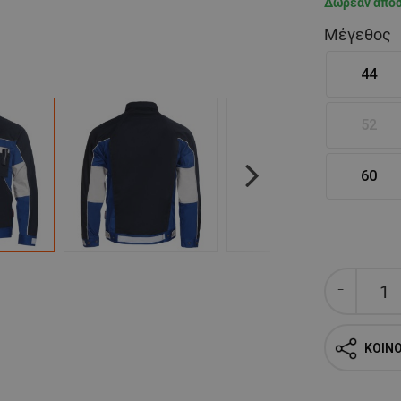
Δωρεάν απο
Μέγεθος
44
52
60
Next
ΚΟΙΝ