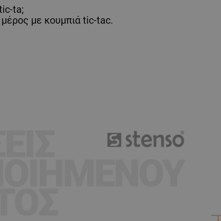
ic-ta;
έρος με κουμπιά tic-tac.