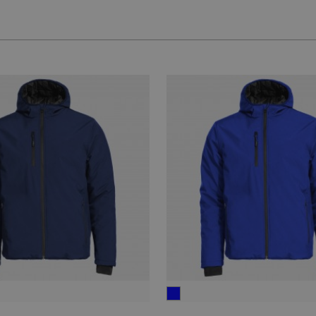
μπλε
ρουά