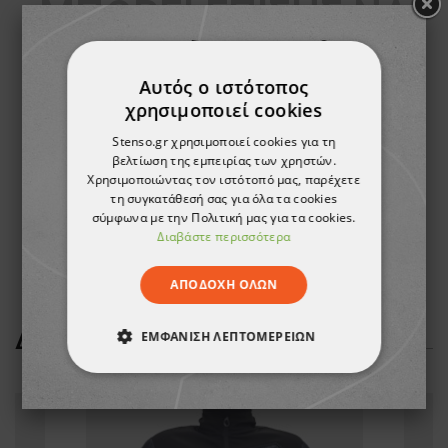
ΜΠΟΡΕΊ ΕΠΊΣΗΣ ΝΑ
ΣΑΣ ΑΡΈΣΟΥΝ
Αυτός ο ιστότοπος
χρησιμοποιεί cookies
Stenso.gr χρησιμοποιεί cookies για τη
βελτίωση της εμπειρίας των χρηστών.
Χρησιμοποιώντας τον ιστότοπό μας, παρέχετε
τη συγκατάθεσή σας για όλα τα cookies
σύμφωνα με την Πολιτική μας για τα cookies.
Διαβάστε περισσότερα
ΑΠΟΔΟΧΉ ΌΛΩΝ
ΔΕΊΤΕ ΠΕΡΙΣΣΌΤΕΡΑ
ΕΜΦΆΝΙΣΗ ΛΕΠΤΟΜΕΡΕΙΏΝ
ΑΠΟΛΎΤΩΣ ΑΠΑΡΑΊΤΗΤΑ
ΑΠΌΔΟΣΗΣ
ΣΤΌΧΕΥΣΗΣ