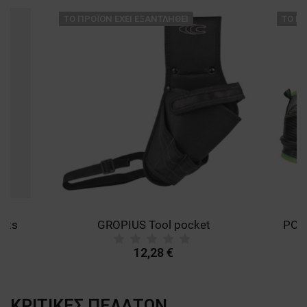
ТΟ ΠΡΟΪΌΝ ΈΧΕΙ ΕΞΑΝΤΛΗΘΕΊ
ТΟ ΠΡ
ants
GROPIUS Tool pocket
12,28 €
ΚΡΙΤΙΚΈΣ ΠΕΛΑΤΏΝ