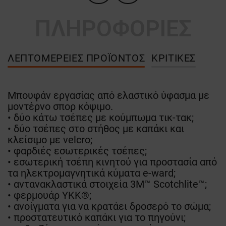
ΠΛΗΡΟΦΟΡΙΕΣ
ΛΕΠΤΟΜΈΡΕΙΕΣ ΠΡΟΪΌΝΤΟΣ
ΚΡΙΤΙΚΈΣ
Μπουφάν εργασίας από ελαστικό ύφασμα με
μοντέρνο σπορ κόψιμο.
• δύο κάτω τσέπες με κούμπωμα τικ-τακ;
• δύο τσέπες στο στήθος με καπάκι και
κλείσιμο με velcro;
• φαρδιές εσωτερικές τσέπες;
• εσωτερική τσέπη κινητού για προστασία από
τα ηλεκτρομαγνητικά κύματα e-ward;
• αντανακλαστικά στοιχεία 3M™ Scotchlite™;
• φερμουάρ YKK®;
• ανοίγματα για να κρατάει δροσερό το σώμα;
• προστατευτικό καπάκι για το πηγούνι;