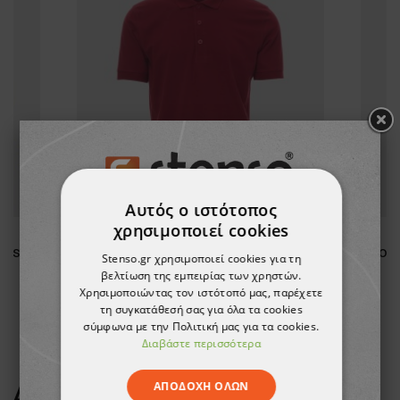
Αυτός ο ιστότοπος
χρησιμοποιεί cookies
Υψηλής ορατότητας μπουφάν softshell BRIGHT
Μπλουζάκι πόλο PAYPER VENICE BORDEAUX
Stenso.gr χρησιμοποιεί cookies για τη
βελτίωση της εμπειρίας των χρηστών.
12,28 €
Χρησιμοποιώντας τον ιστότοπό μας, παρέχετε
-10%
τη συγκατάθεσή σας για όλα τα cookies
11,06 €
σύμφωνα με την Πολιτική μας για τα cookies.
Διαβάστε περισσότερα
ΑΠΟΔΟΧΉ ΌΛΩΝ
ΔΕΊΤΕ ΠΕΡΙΣΣΌΤΕΡΑ