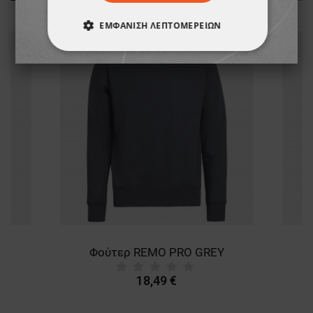
ΕΜΦΆΝΙΣΗ ΛΕΠΤΟΜΕΡΕΙΏΝ
ΑΠΟΛΎΤΩΣ ΑΠΑΡΑΊΤΗΤΑ
ΑΠΌΔΟΣΗΣ
ΣΤΌΧΕΥΣΗΣ
ΛΕΙΤΟΥΡΓΙΚΌΤΗΤΑΣ
ΜΗ ΤΑΞΙΝΟΜΗΜΈΝΑ
K
Φούτερ REMO PRO GREY
18,49 €