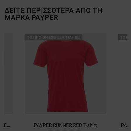
ΔΕΙΤΕ ΠΕΡΙΣΣΟΤΕΡΑ ΑΠΟ ΤΗ
ΜΑΡΚΑ
PAYPER
ТΟ ΠΡΟΪΌΝ ΈΧΕΙ ΕΞΑΝΤΛΗΘΕΊ
ТΟ ΠΡ
PAYPER RUNNER FLUO ORANGE T-shirt
PAYPER RUNNER RED T-shirt