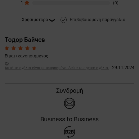
1
(0)
Επιβεβαιωμένη παραγγελία
done
Тодор Байчев
Είμαι ικανοποιημένος
public
29.11.2024
Αυτό το σχόλιο είναι μεταφρασμένο. Δείτε το αρχικό σχόλιο.
Συνδρομή
Business to Business