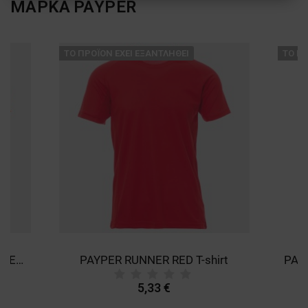
ΜΑΡΚΑ
PAYPER
ΑΠΌΔΟΣΗΣ
ΣΤΌΧΕΥΣΗΣ
ΛΕΙΤΟΥΡΓΙΚΌΤΗΤΑΣ
ТΟ ΠΡΟΪΌΝ ΈΧΕΙ ΕΞΑΝΤΛΗΘΕΊ
ТΟ ΠΡ
ΜΗ ΤΑΞΙΝΟΜΗΜΈΝΑ
PAYPER RUNNER FLUO ORANGE T-shirt
PAYPER RUNNER RED T-shirt
5,33 €