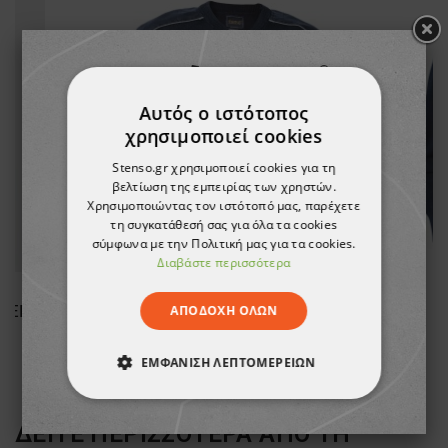
Αυτός ο ιστότοπος
χρησιμοποιεί cookies
Stenso.gr χρησιμοποιεί cookies για τη
βελτίωση της εμπειρίας των χρηστών.
Χρησιμοποιώντας τον ιστότοπό μας, παρέχετε
τη συγκατάθεσή σας για όλα τα cookies
σύμφωνα με την Πολιτική μας για τα cookies.
Διαβάστε περισσότερα
Μακρυμάνικο μπλουζάκι PAYPER PINETA ROYAL BLUE
Πουλόβερ PULLOVER BLACK
Π
ΑΠΟΔΟΧΉ ΌΛΩΝ
12,65 €
ΕΜΦΆΝΙΣΗ ΛΕΠΤΟΜΕΡΕΙΏΝ
ΑΠΟΛΎΤΩΣ ΑΠΑΡΑΊΤΗΤΑ
ΔΕΙΤΕ ΠΕΡΙΣΣΟΤΕΡΑ ΑΠΟ ΤΗ