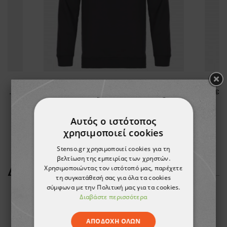
Κοντομάνικη μπλούζα PAYPER SUNSET BLACK
Μπλουζάκι με μακριά μανίκια REMO BLACK (TOURS)
15,75 €
Αυτός ο ιστότοπος
χρησιμοποιεί cookies
Stenso.gr χρησιμοποιεί cookies για τη
βελτίωση της εμπειρίας των χρηστών.
Χρησιμοποιώντας τον ιστότοπό μας, παρέχετε
ΔΕΊΤΕ ΠΕΡΙΣΣΌΤΕΡΑ
τη συγκατάθεσή σας για όλα τα cookies
σύμφωνα με την Πολιτική μας για τα cookies.
Διαβάστε περισσότερα
ΑΠΟΔΟΧΉ ΌΛΩΝ