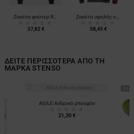
Ζακέτα φούτερ REVOLT MELANGE GREY
Ζακέτα υψηλής ορατότητας KNOXFIELD HV RED
37,82 €
58,45 €
ΔΕΙΤΕ ΠΕΡΙΣΣΟΤΕΡΑ ΑΠΟ ΤΗ
ΜΑΡΚΑ
STENSO
ТΟ ΠΡ
AGILE Ανδρικό μπουφάν
21,30 €