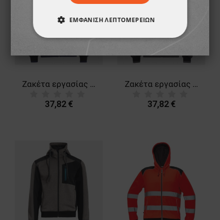
ΕΜΦΆΝΙΣΗ ΛΕΠΤΟΜΕΡΕΙΏΝ
ΑΠΟΛΎΤΩΣ ΑΠΑΡΑΊΤΗΤΑ
ΑΠΌΔΟΣΗΣ
ΣΤΌΧΕΥΣΗΣ
Ζακέτα εργασίας REVOLT 2.0 DARK BLUE/BLACK
Ζακέτα εργασίας REVOLT 2.0 GREY/BLACK
ΛΕΙΤΟΥΡΓΙΚΌΤΗΤΑΣ
37,82 €
37,82 €
ΜΗ ΤΑΞΙΝΟΜΗΜΈΝΑ