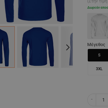
(Στην τιμ
Δωρεάν απο
Μέγεθος
Next
S
3XL