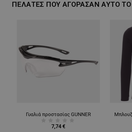
ΠΕΛΆΤΕΣ ΠΟΥ ΑΓΌΡΑΣΑΝ ΑΥΤΌ ΤΟ 
 VENICE BLACK
Γυαλιά προστασίας GUNNER
7,74 €