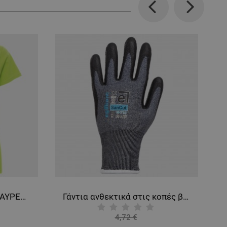
Previous
Next
Γυναικείο κοντομάνικο PAYPER SUNSET ACID GREEN
Γάντια ανθεκτικά στις κοπές βουτηγμένα σε αφρό PU EGEBANT SANCUT
4,72 €
-10%