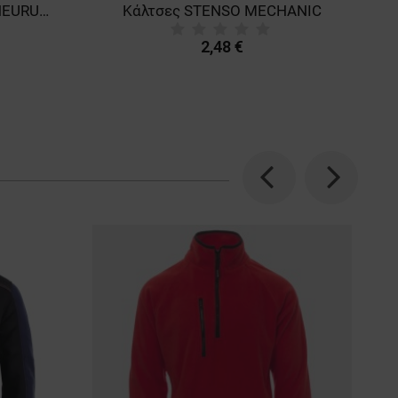
Καπέλο του μπέιζμπολ NEURUM DARK GREEN
Κάλτσες STENSO MECHANIC
2,48 €
Previous
Next