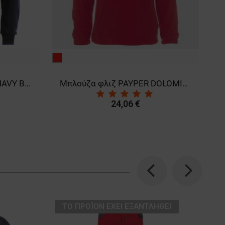
μαύρο
Μπλούζα φλιζ PAYPER DOLOMITI+ RED
24,06 €
24,06 €
Previous
Next
ТΟ ΠΡΟΪΌΝ ΈΧΕΙ ΕΞΑΝΤΛΗΘΕΊ