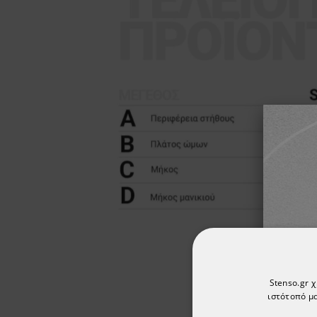
Stenso.gr 
ιστότοπό μα