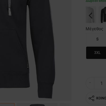
Δωρεάν απο
Previous
Μέγεθος
S
3XL
ΚΟΙΝ