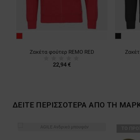
μαύρο
ύτερ REMO RED
Ζακέτα φούτερ REMO BLACK
2,94 €
22,94 €
ΔΕΙΤΕ ΠΕΡΙΣΣΟΤΕΡΑ ΑΠΟ ΤΗ ΜΑΡ
ТΟ ΠΡΟΪΌΝ ΈΧΕΙ ΕΞ