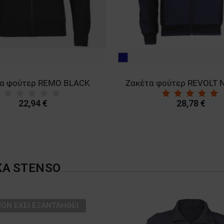
μπλε
κόκκινο
σκούρο
Ζακέτα φούτερ REVOLT NAVY BLUE/BLACK
28,78 €
ΚΑ
STENSO
ΑΝΤΛΗΘΕΊ