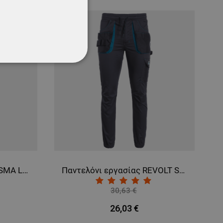
ΌΤΗΤΑΣ
Παντελόνι εργασίας REVOLT SPORT DARK GREY
Μπλουζάκι με μακριά μανίκια STENSO KAOS GREY
7,94 €