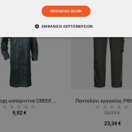
ΑΠΟΔΟΧΉ ΌΛΩΝ
ΕΜΦΆΝΙΣΗ ΛΕΠΤΟΜΕΡΕΙΏΝ
ΑΊΤΗΤΑ
ΑΠΌΔΟΣΗΣ
ΣΤΌΧΕΥΣΗΣ
ΛΕΙΤΟΥΡΓΙΚ
ΈΝΑ
Παντελόνι εργασίας PRISMA LIGHT STRETCH OLIVE/BLACK
25,93 €
30,63 €
-10%
-15%
23,34 €
26,03 €