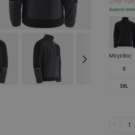
(Στην τιμ
Δωρεάν απο
Μέγεθος
Next
S
3XL