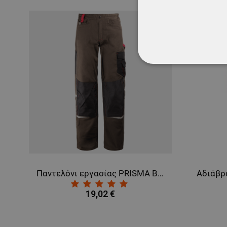
ΑΠΟΛΎΤΩΣ ΑΠΑΡ
ΜΗ ΤΑΞΙΝΟΜΗΜ
Παντελόνι εργασίας PRISMA BROWN
Αδιάβροχη καπαρντίνα CREEK GREEN
9,92 €