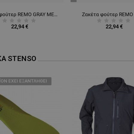
μπλε
σκούρο
τα φούτερ REMO GREY
22,94 €
22,94 €
ΚΑ
STENSO
ТΟ ΠΡΟΪΌΝ ΈΧΕΙ ΕΞΑΝΤΛΗ