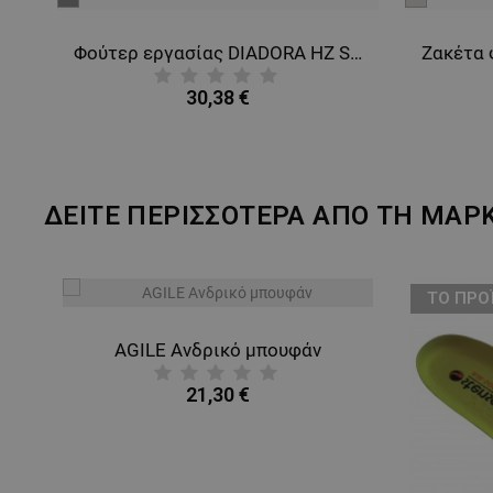
γκρι
γκρι
μελανζέ
Φούτερ εργασίας DIADORA HZ SMART 2.0 STEEL GREY
Ζακέτα φούτερ REMO GRAY MELANGE
Ζακέ
22,94 €
ΔΕΙΤΕ ΠΕΡΙΣΣΟΤΕΡΑ ΑΠΟ ΤΗ ΜΑΡ
ТΟ ΠΡΟΪΌΝ ΈΧΕΙ ΕΞΑΝΤΛΗΘΕΊ