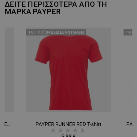
ΔΕΙΤΕ ΠΕΡΙΣΣΟΤΕΡΑ ΑΠΟ ΤΗ
ΜΑΡΚΑ
PAYPER
ТΟ ΠΡΟΪΌΝ ΈΧΕΙ ΕΞΑΝΤΛΗΘΕΊ
ТΟ ΠΡ
PAYPER RUNNER FLUO ORANGE T-shirt
PAYPER RUNNER RED T-shirt
5,33 €