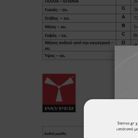
Stenso.gr 
ιστότοπό μα