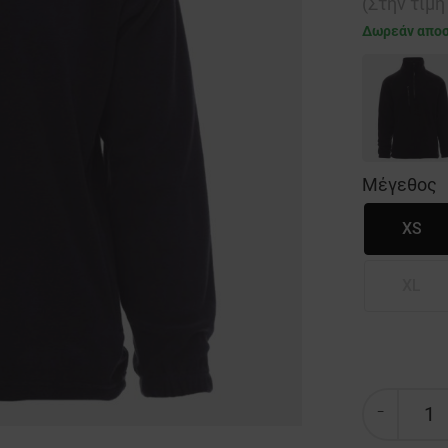
(Στην τιμ
Δωρεάν απο
Μέγεθος
XS
XL