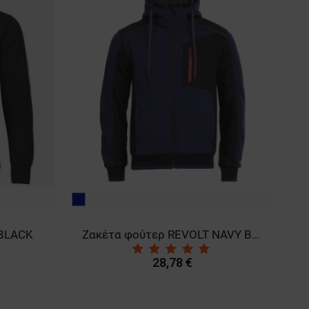
μπλε
κό
σκούρο
 BLACK
Ζακέτα φούτερ REVOLT NAVY BLUE/BLACK
28,78 €