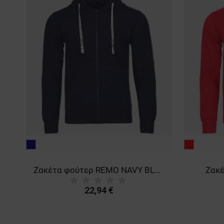
μπλε
κόκκινο
σκούρο
Ζακέτα φούτερ REMO NAVY BLUE
Ζακ
22,94 €