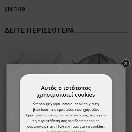
EN 149
ΔΕΊΤΕ ΠΕΡΙΣΣΌΤΕΡΑ
Αυτός ο ιστότοπος
χρησιμοποιεί cookies
Stenso.gr χρησιμοποιεί cookies για τη
βελτίωση της εμπειρίας των χρηστών.
Προστατευτική μάσκα 3M 9310+ AURA FFP1
Μάσκα προστασίας EGE 4О21 FFP1 NR D
Χρησιμοποιώντας τον ιστότοπό μας, παρέχετε
τη συγκατάθεσή σας για όλα τα cookies
1,86 €
1,86 €
σύμφωνα με την Πολιτική μας για τα cookies.
Διαβάστε περισσότερα