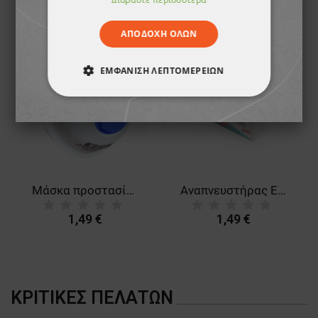
ΑΠΟΔΟΧΉ ΌΛΩΝ
ΕΜΦΆΝΙΣΗ ΛΕΠΤΟΜΕΡΕΙΏΝ
ΑΠΟΛΎΤΩΣ ΑΠΑΡΑΊΤΗΤΑ
ΑΠΌΔΟΣΗΣ
ΣΤΌΧΕΥΣΗΣ
ΛΕΙΤΟΥΡΓΙΚΌΤΗΤΑΣ
Μάσκα προστασίας EGE 2403 V FFP2 NR
Αναπνευστήρας EGE 7О1 FFP3 NR D
ΜΗ ΤΑΞΙΝΟΜΗΜΈΝΑ
1,49 €
1,49 €
ΚΡΙΤΙΚΈΣ ΠΕΛΑΤΏΝ