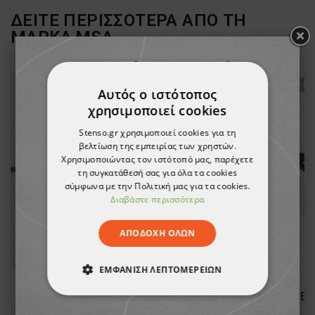
ΔΕΙΤΕ ΠΕΡΙΣΣΟΤΕΡΑ ΑΠΟ ΤΗ
ΜΑΡΚΑ
MSA
ТΟ ΠΡΟΪΌΝ ΈΧΕΙ ΕΞΑΝΤΛΗΘΕΊ
ТΟ ΠΡ
Αυτός ο ιστότοπος
χρησιμοποιεί cookies
Stenso.gr χρησιμοποιεί cookies για τη
βελτίωση της εμπειρίας των χρηστών.
Χρησιμοποιώντας τον ιστότοπό μας, παρέχετε
τη συγκατάθεσή σας για όλα τα cookies
σύμφωνα με την Πολιτική μας για τα cookies.
Διαβάστε περισσότερα
ΑΠΟΔΟΧΉ ΌΛΩΝ
ΕΜΦΆΝΙΣΗ ΛΕΠΤΟΜΕΡΕΙΏΝ
PERSPECTA 010 Safety glasses
PER
ΑΠΟΛΎΤΩΣ ΑΠΑΡΑΊΤΗΤΑ