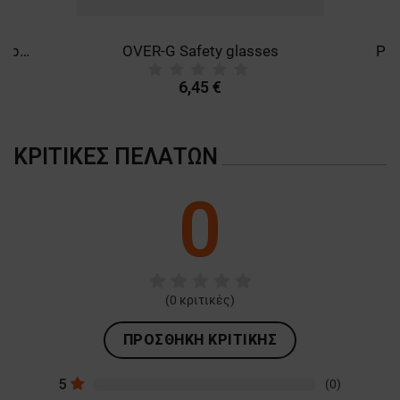
AFFINITY FFP3 PLUS 1131 Respirator
OVER-G Safety glasses
PER
6,45 €
ΚΡΙΤΙΚΈΣ ΠΕΛΑΤΏΝ
0
(
0
κριτικές)
ΠΡΟΣΘΉΚΗ ΚΡΙΤΙΚΉΣ
5
(0)