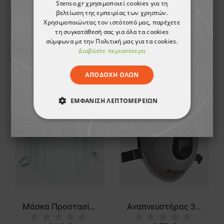
Stenso.gr χρησιμοποιεί cookies για τη
βελτίωση της εμπειρίας των χρηστών.
Χρησιμοποιώντας τον ιστότοπό μας, παρέχετε
τη συγκατάθεσή σας για όλα τα cookies
Μάσκα με βαλβίδα 3M 9322+ Aura FFP2
Προστατευτική μάσκα 3M 8822 FFP2
σύμφωνα με την Πολιτική μας για τα cookies.
Διαβάστε περισσότερα
3,60 €
3,35 €
ΑΠΟΔΟΧΉ ΌΛΩΝ
ΕΜΦΆΝΙΣΗ ΛΕΠΤΟΜΕΡΕΙΏΝ
ΑΠΟΛΎΤΩΣ ΑΠΑΡΑΊΤΗΤΑ
ΑΠΌΔΟΣΗΣ
ΣΤΌΧΕΥΣΗΣ
ΛΕΙΤΟΥΡΓΙΚΌΤΗΤΑΣ
ΜΗ ΤΑΞΙΝΟΜΗΜΈΝΑ
Μάσκα Προστασίας AFFINITY 1120 FFP2
Αναπνευστήρας 3О21 V FFP2 NR D