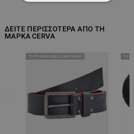
ΑΠΟΛΎΤΩΣ ΑΠΑΡΑΊΤΗΤΑ
ΑΠΌΔΟΣΗΣ
ΣΤΌΧΕΥΣΗΣ
ΔΕΙΤΕ ΠΕΡΙΣΣΟΤΕΡΑ ΑΠΟ ΤΗ
ΛΕΙΤΟΥΡΓΙΚΌΤΗΤΑΣ
ΜΑΡΚΑ
CERVA
ΜΗ ΤΑΞΙΝΟΜΗΜΈΝΑ
ТΟ ΠΡΟΪΌΝ ΈΧΕΙ ΕΞΑΝΤΛΗΘΕΊ
ТΟ ΠΡ