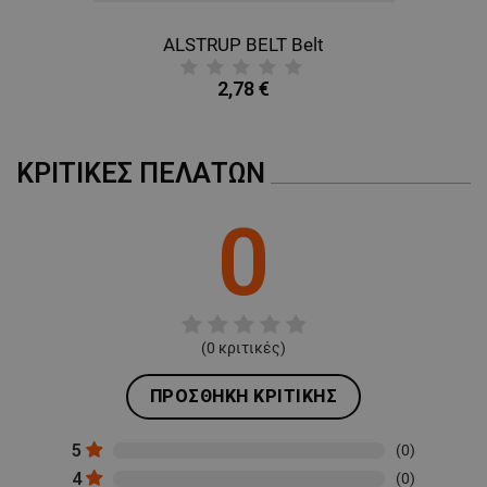
ALSTRUP BELT Belt
B
2,78 €
ΚΡΙΤΙΚΈΣ ΠΕΛΑΤΏΝ
0
(
0
κριτικές)
ΠΡΟΣΘΉΚΗ ΚΡΙΤΙΚΉΣ
5
(0)
4
(0)