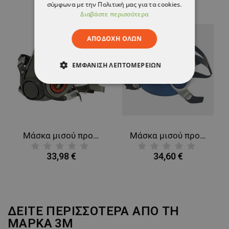
σύμφωνα με την Πολιτική μας για τα cookies.
Διαβάστε περισσότερα
ΑΠΟΔΟΧΉ ΌΛΩΝ
ΕΜΦΆΝΙΣΗ ΛΕΠΤΟΜΕΡΕΙΏΝ
ΑΠΟΛΎΤΩΣ ΑΠΑΡΑΊΤΗΤΑ
ΑΠΌΔΟΣΗΣ
ΣΤΌΧΕΥΣΗΣ
Μάσκα μισού προσώπου 3M 6200
Μάσκα μισού προσώπου ADVANTAGE 200
ΛΕΙΤΟΥΡΓΙΚΌΤΗΤΑΣ
33,98 €
34,60 €
ΜΗ ΤΑΞΙΝΟΜΗΜΈΝΑ
ΔΕΙΤΕ ΠΕΡΙΣΣΟΤΕΡΑ ΑΠΟ ΤΗ
ΜΑΡΚΑ
3M