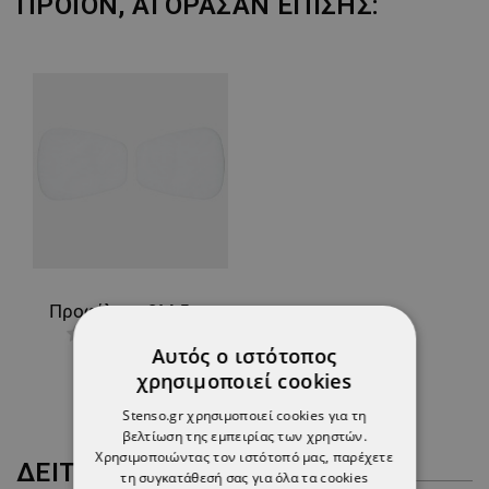
ΠΡΟΪΌΝ, ΑΓΌΡΑΣΑΝ ΕΠΊΣΗΣ:
Προφίλτρο 3M 5911 P1
Αυτός ο ιστότοπος
4,34 €
χρησιμοποιεί cookies
Stenso.gr χρησιμοποιεί cookies για τη
βελτίωση της εμπειρίας των χρηστών.
Χρησιμοποιώντας τον ιστότοπό μας, παρέχετε
ΔΕΊΤΕ ΠΕΡΙΣΣΌΤΕΡΑ
τη συγκατάθεσή σας για όλα τα cookies