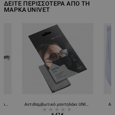
ΔΕΙΤΕ ΠΕΡΙΣΣΟΤΕΡΑ ΑΠΟ ΤΗ
ΑΠΌΔΟΣΗΣ
ΣΤΌΧΕΥΣΗΣ
ΜΑΡΚΑ
UNIVET
ΛΕΙΤΟΥΡΓΙΚΌΤΗΤΑΣ
ΜΗ ΤΑΞΙΝΟΜΗΜΈΝΑ
UNIVET 5X1 Προστατευτικά γυαλιά
Αντιθαμβωτικό μαντηλάκι UNIVET
Ασ
6,47 €