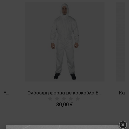
Μάσκα προστασίας MATU95 FFP2
Ολόσωμη φόρμα με κουκούλα EASY COVER WHITE
30,00 €