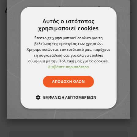
ΔΕΊΤΕ ΠΕΡΙΣΣΌΤΕΡΑ
Αυτός ο ιστότοπος
χρησιμοποιεί cookies
Stenso.gr χρησιμοποιεί cookies για τη
βελτίωση της εμπειρίας των χρηστών.
Χρησιμοποιώντας τον ιστότοπό μας, παρέχετε
τη συγκατάθεσή σας για όλα τα cookies
σύμφωνα με την Πολιτική μας για τα cookies.
Διαβάστε περισσότερα
ΑΠΟΔΟΧΉ ΌΛΩΝ
Γυαλιά προστασίας UNIVET 513 AS UV400
Γυαλιά προστασίας RAY SMOKE
ΕΜΦΆΝΙΣΗ ΛΕΠΤΟΜΕΡΕΙΏΝ
3,99 €
3,81 €
ΑΠΟΛΎΤΩΣ ΑΠΑΡΑΊΤΗΤΑ
ΑΠΌΔΟΣΗΣ
ΣΤΌΧΕΥΣΗΣ