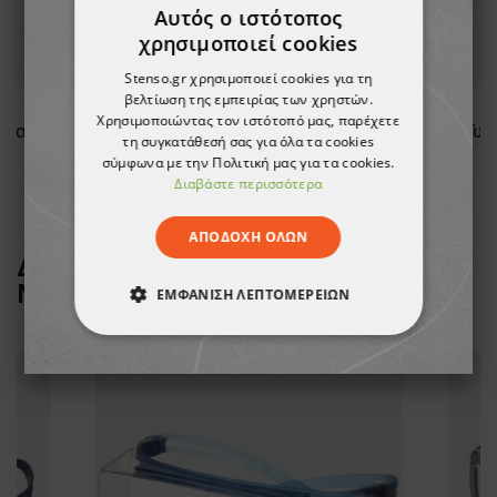
Αυτός ο ιστότοπος
χρησιμοποιεί cookies
Stenso.gr χρησιμοποιεί cookies για τη
βελτίωση της εμπειρίας των χρηστών.
Χρησιμοποιώντας τον ιστότοπό μας, παρέχετε
UNIVET 5X1 Προστατευτικά γυαλιά
Γυαλιά προστασίας UNIVET 5X1
Γυα
τη συγκατάθεσή σας για όλα τα cookies
σύμφωνα με την Πολιτική μας για τα cookies.
16,23 €
Διαβάστε περισσότερα
ΑΠΟΔΟΧΉ ΌΛΩΝ
ΔΕΙΤΕ ΠΕΡΙΣΣΟΤΕΡΑ ΑΠΟ ΤΗ
ΜΑΡΚΑ
3M
ΕΜΦΆΝΙΣΗ ΛΕΠΤΟΜΕΡΕΙΏΝ
ΑΠΟΛΎΤΩΣ ΑΠΑΡΑΊΤΗΤΑ
ΑΠΌΔΟΣΗΣ
ΣΤΌΧΕΥΣΗΣ
ΛΕΙΤΟΥΡΓΙΚΌΤΗΤΑΣ