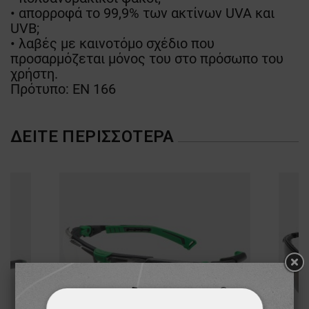
• απορροφά το 99,9% των ακτίνων UVA και
UVB;
• λαβές με καινοτόμο σχέδιο που
προσαρμόζεται μόνος του στο πρόσωπο του
χρήστη.
Πρότυπο: EN 166
ΔΕΊΤΕ ΠΕΡΙΣΣΌΤΕΡΑ