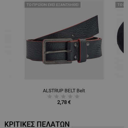
ТΟ ΠΡΟΪΌΝ ΈΧΕΙ ΕΞΑΝΤΛΗΘΕΊ
ТΟ ΠΡ
ALSTRUP BELT Belt
B
2,78 €
ΚΡΙΤΙΚΈΣ ΠΕΛΑΤΏΝ