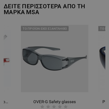
ΔΕΙΤΕ ΠΕΡΙΣΣΟΤΕΡΑ ΑΠΟ ΤΗ
ΜΑΡΚΑ
MSA
ТΟ ΠΡΟΪΌΝ ΈΧΕΙ ΕΞΑΝΤΛΗΘΕΊ
ТΟ ΠΡ
AFFINITY FFP3 PLUS 1131 Respirator
OVER-G Safety glasses
PER