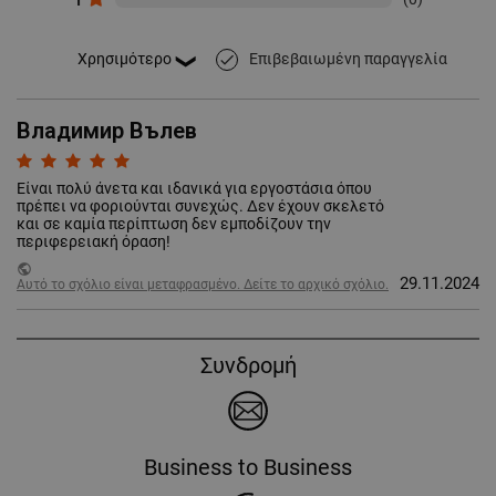
Επιβεβαιωμένη παραγγελία
done
Владимир Вълев
Είναι πολύ άνετα και ιδανικά για εργοστάσια όπου
πρέπει να φοριούνται συνεχώς. Δεν έχουν σκελετό
και σε καμία περίπτωση δεν εμποδίζουν την
περιφερειακή όραση!
public
29.11.2024
Αυτό το σχόλιο είναι μεταφρασμένο. Δείτε το αρχικό σχόλιο.
Συνδρομή
Business to Business