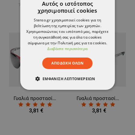
Αυτός ο ιστότοπος
χρησιμοποιεί cookies
3,99 €
3,99 €
Stenso.gr χρησιμοποιεί cookies για τη
βελτίωση της εμπειρίας των χρηστών.
Χρησιμοποιώντας τον ιστότοπό μας, παρέχετε
τη συγκατάθεσή σας για όλα τα cookies
σύμφωνα με την Πολιτική μας για τα cookies.
Διαβάστε περισσότερα
ΑΠΟΔΟΧΉ ΌΛΩΝ
ΕΜΦΆΝΙΣΗ ΛΕΠΤΟΜΕΡΕΙΏΝ
ΑΠΟΛΎΤΩΣ ΑΠΑΡΑΊΤΗΤΑ
Γυαλιά προστασίας RAY SMOKE
Γυαλιά προστασίας RAY CLEAR
ΑΠΌΔΟΣΗΣ
ΣΤΌΧΕΥΣΗΣ
3,81 €
3,81 €
ΛΕΙΤΟΥΡΓΙΚΌΤΗΤΑΣ
ΜΗ ΤΑΞΙΝΟΜΗΜΈΝΑ