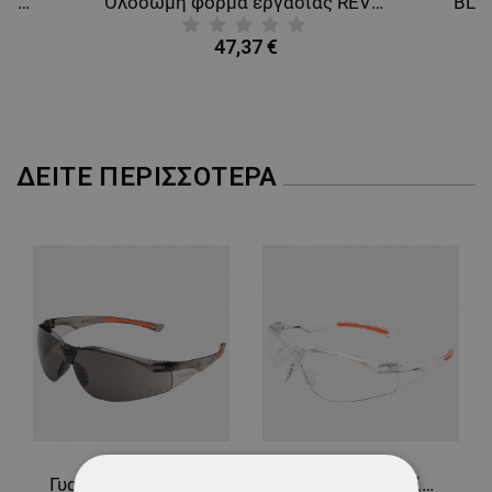
Κράνος ασφαλείας BBU SP300P BLUE
Ολόσωμη φόρμα εργασίας REVOLT 4STRETCH BLACK/DARK GREY/GREY
47,37 €
ΔΕΊΤΕ ΠΕΡΙΣΣΌΤΕΡΑ
Γυαλιά προστασίας UNIVET 513 AS UV400
Γυαλιά προστασίας UNIVET 513 AS UV380